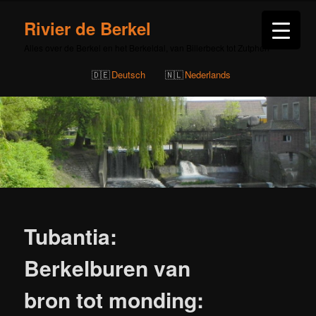
Rivier de Berkel
Alles over de Berkel en het Berkeldal, van Billerbeck tot Zutphen
Deutsch
Nederlands
Bericht
navigatie
Tubantia:
Berkelburen van
bron tot monding: