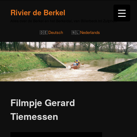
Rivier de Berkel
Alles over de Berkel en het Berkeldal, van Billerbeck tot Zutphen
Deutsch
Nederlands
Bericht
navigatie
Filmpje Gerard
Tiemessen