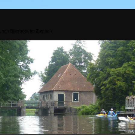
, van Billerbeck tot Zutphen