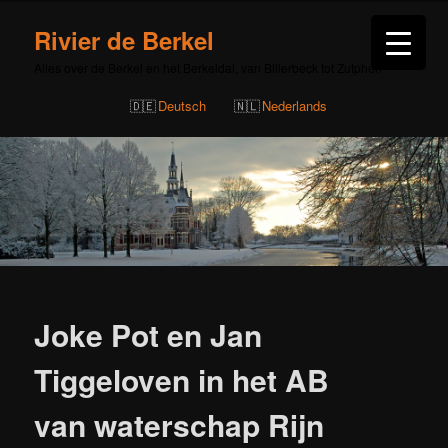
Rivier de Berkel
Alles over de Berkel en het Berkeldal, van Billerbeck tot Zutphen
Deutsch
Nederlands
Bericht
navigatie
Joke Pot en Jan
Tiggeloven in het AB
van waterschap Rijn