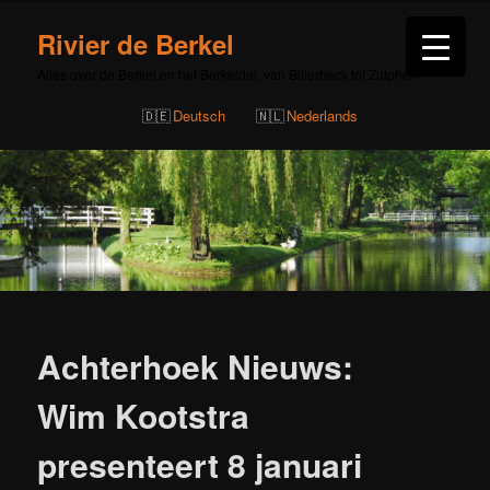
Rivier de Berkel
Alles over de Berkel en het Berkeldal, van Billerbeck tot Zutphen
Deutsch
Nederlands
Bericht
navigatie
Achterhoek Nieuws:
Wim Kootstra
presenteert 8 januari