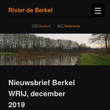
Rivier de Berkel
Alles over de Berkel en het Berkeldal, van Billerbeck tot Zutphen
Deutsch
Nederlands
Bericht
navigatie
Nieuwsbrief Berkel
WRIJ, december
2019