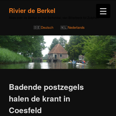
Rivier de Berkel
Alles over de Berkel en het Berkeldal, van Billerbeck tot Zutphen
Deutsch
Nederlands
Bericht
navigatie
Badende postzegels
halen de krant in
Coesfeld