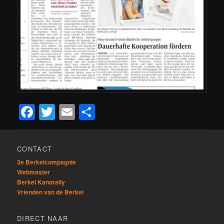
Facebook
Twitter
Email
Delen
CONTACT
3e Berkelcompagnie
Webmaster
Berkel Kanorally
Vrienden van de Berkel
DIRECT NAAR