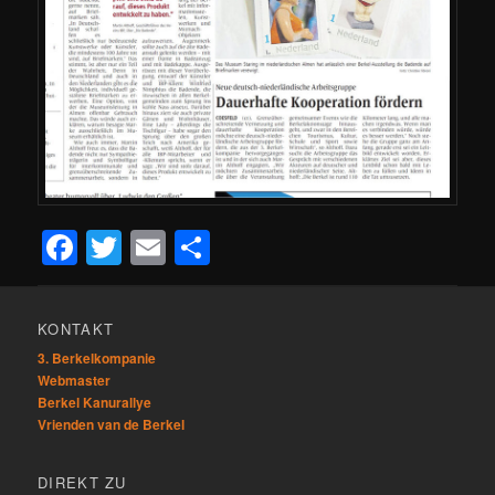
Facebook
Twitter
Email
Teilen
KONTAKT
3. Berkelkompanie
Webmaster
Berkel Kanurallye
Vrienden van de Berkel
DIREKT ZU