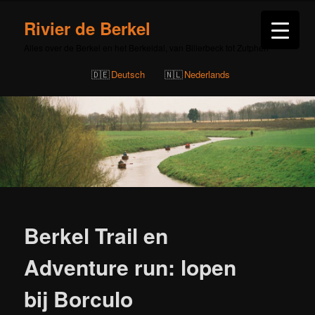
Rivier de Berkel
Alles over de Berkel en het Berkeldal, van Billerbeck tot Zutphen
Deutsch
Nederlands
Bericht
navigatie
Berkel Trail en
Adventure run: lopen
bij Borculo