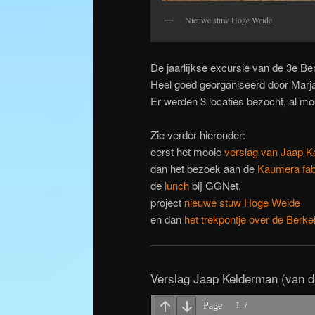
Nieuwe stuw Hoge Weide
De jaarlijkse excursie van de 3e Be
Heel goed georganiseerd door Marj
Er werden 3 locaties bezocht, al mo
Zie verder hieronder:
eerst het mooie
verslag van Jaap K
dan het bezoek aan de
Kaumera fab
de
lunch
bij GGNet,
project
nieuwe stuw Hoge Weide
en dan
het trekpontje over de Berkel
Verslag Jaap Kelderman (van d