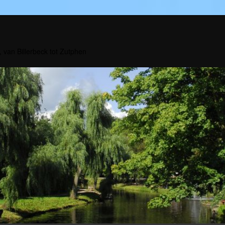
, van Billerbeck tot Zutphen