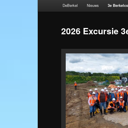
Hoofdmenu
DeBerkel
Nieuws
3e Berkelc
Spring
naar
2026 Excursie 
de
primaire
inhoud