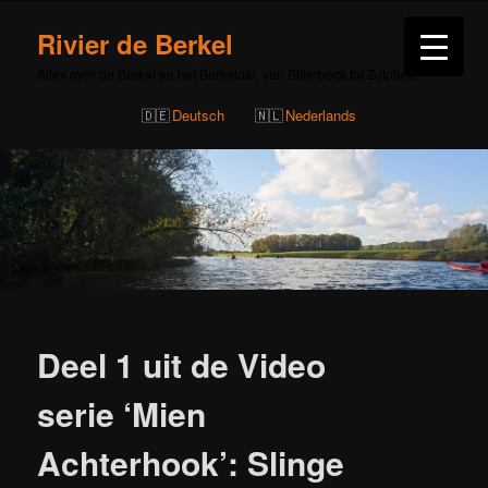
Rivier de Berkel
Alles over de Berkel en het Berkeldal, van Billerbeck tot Zutphen
Deutsch
Nederlands
Bericht
navigatie
Deel 1 uit de Video
serie ‘Mien
Achterhook’: Slinge