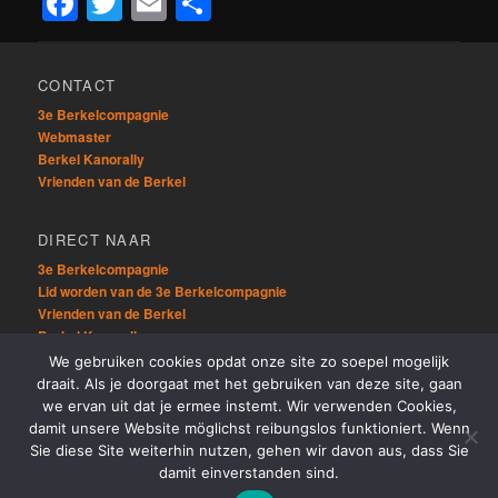
Facebook
Twitter
Email
Delen
CONTACT
3e Berkelcompagnie
Webmaster
Berkel Kanorally
Vrienden van de Berkel
DIRECT NAAR
3e Berkelcompagnie
Lid worden van de 3e Berkelcompagnie
Vrienden van de Berkel
Berkel Kanorally
We gebruiken cookies opdat onze site zo soepel mogelijk
draait. Als je doorgaat met het gebruiken van deze site, gaan
OVERIG
we ervan uit dat je ermee instemt. Wir verwenden Cookies,
Sitemap
damit unsere Website möglichst reibungslos funktioniert. Wenn
Links
Sie diese Site weiterhin nutzen, gehen wir davon aus, dass Sie
damit einverstanden sind.