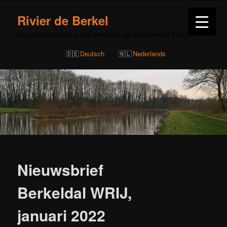
Rivier de Berkel
Alles over de Berkel en het Berkeldal, van Billerbeck tot Zutphen
Deutsch
Nederlands
Bericht
navigatie
Nieuwsbrief
Berkeldal WRIJ,
januari 2022