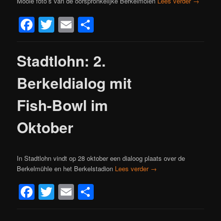
Mooie foto’s van de oorspronkelijke Berkelmolen
Lees verder
→
Facebook
Twitter
Email
Delen
Stadtlohn: 2.
Berkeldialog mit
Fish-Bowl im
Oktober
In Stadtlohn vindt op 28 oktober een dialoog plaats over de
Berkelmühle en het Berkelstadion
Lees verder
→
Facebook
Twitter
Email
Delen