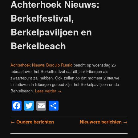
Achterhoek Nieuws:
Berkelfestival,
Berkelpaviljoen en
Berkelbeach
Achterhoek Nieuws Borculo Ruurlo
bericht op woensdag 26
februari over het Berkelfestival dat dit jaar Eibergen als
zwaartepunt zal hebben. Ook zullen op dat moment 2 nieuwe
initiatieven in Eibergen gereed zijn: het Berkelpaviljoen en de
Berkelbeach.
Lees verder
→
Facebook
Twitter
Email
Delen
Bericht
←
Oudere berichten
Nieuwere berichten
→
navigatie