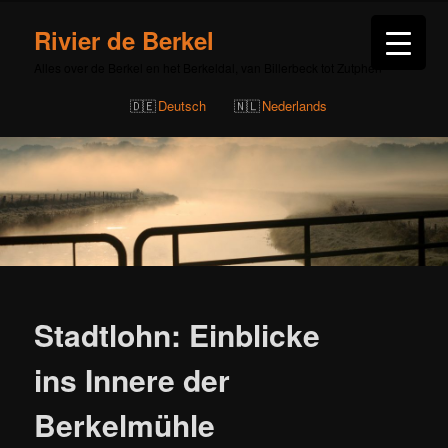
Rivier de Berkel
Alles over de Berkel en het Berkeldal, van Billerbeck tot Zutphen
Deutsch
Nederlands
Bericht
navigatie
Stadtlohn: Einblicke
ins Innere der
Berkelmühle