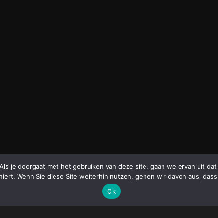
 Als je doorgaat met het gebruiken van deze site, gaan we ervan uit d
niert. Wenn Sie diese Site weiterhin nutzen, gehen wir davon aus, dass
Ok