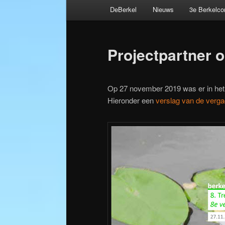
Hoofdmenu
DeBerkel
Nieuws
3e Berkelc
Spring
Bericht
naar
navigatie
Projectpartner 
de
primaire
Op 27 november 2019 was er in het
Hieronder een
verslag van de verga
inhoud