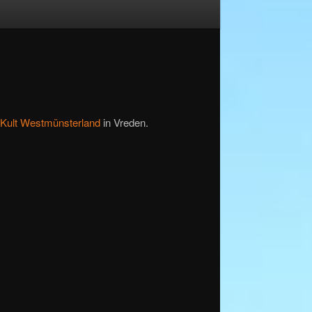
n
Kult Westmünsterland
in Vreden.