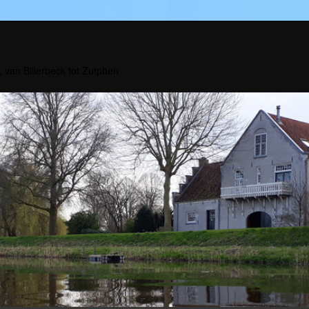
, van Billerbeck tot Zutphen