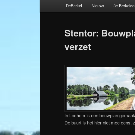
Hoofdmenu
DeBerkel
Nieuws
3e Berkelc
Spring
Bericht
naar
navigatie
Stentor: Bouwpl
de
verzet
primaire
inhoud
In Lochem is een bouwplan gemaakt 
De buurt is het hier niet mee eens, 