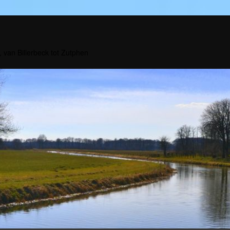
, van Billerbeck tot Zutphen