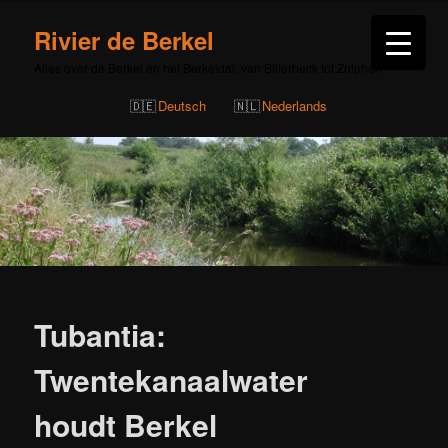
Rivier de Berkel
Alles over de Berkel en het Berkeldal, van Billerbeck tot Zutphen
Deutsch
Nederlands
Bericht
navigatie
Tubantia:
Twentekanaalwater
houdt Berkel