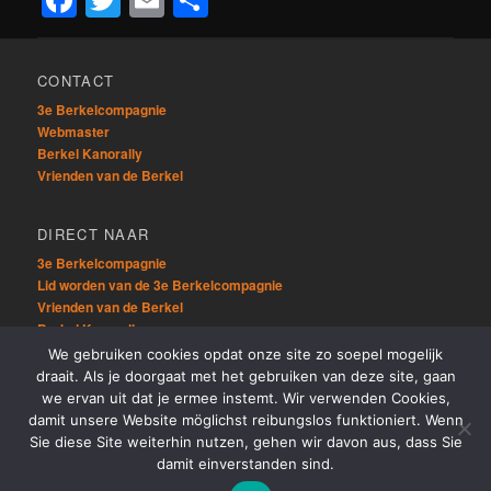
Facebook
Twitter
Email
Delen
CONTACT
3e Berkelcompagnie
Webmaster
Berkel Kanorally
Vrienden van de Berkel
DIRECT NAAR
3e Berkelcompagnie
Lid worden van de 3e Berkelcompagnie
Vrienden van de Berkel
Berkel Kanorally
We gebruiken cookies opdat onze site zo soepel mogelijk
draait. Als je doorgaat met het gebruiken van deze site, gaan
OVERIG
we ervan uit dat je ermee instemt. Wir verwenden Cookies,
Sitemap
damit unsere Website möglichst reibungslos funktioniert. Wenn
Links
Sie diese Site weiterhin nutzen, gehen wir davon aus, dass Sie
damit einverstanden sind.