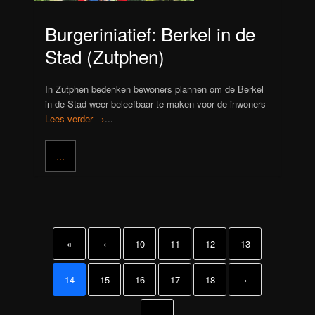
Burgeriniatief: Berkel in de
Stad (Zutphen)
In Zutphen bedenken bewoners plannen om de Berkel
in de Stad weer beleefbaar te maken voor de inwoners
Lees verder →
...
...
«
‹
10
11
12
13
14
15
16
17
18
›