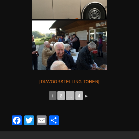
[DIAVOORSTELLING TONEN]
1
2
...
4
►
Facebook
Twitter
Email
Teilen