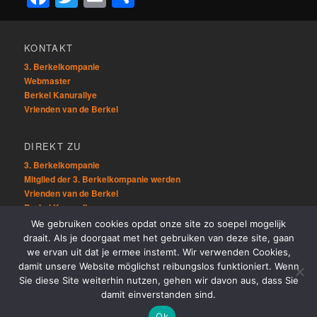
KONTAKT
3. Berkelkompanie
Webmaster
Berkel Kanurallye
Vrienden van de Berkel
DIREKT ZU
3. Berkelkompanie
Mitglied der 3. Berkelkompanie werden
Vrienden van de Berkel
Berkel Kanurallye
We gebruiken cookies opdat onze site zo soepel mogelijk
draait. Als je doorgaat met het gebruiken van deze site, gaan
ÜBRIG
we ervan uit dat je ermee instemt. Wir verwenden Cookies,
Sitemap
damit unsere Website möglichst reibungslos funktioniert. Wenn
Links
Sie diese Site weiterhin nutzen, gehen wir davon aus, dass Sie
damit einverstanden sind.
Ok