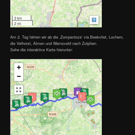
3 km
MapsMarker.com
|
Kaa
2 mi
Am 2. Tag fahren wir ab die ‚Zompenloze‘ via Beekvliet, Lochem,
die Velhorst, Almen und Warnsveld nach Zutphen.
Sehe die interaktive Karte hierunter:
+
−