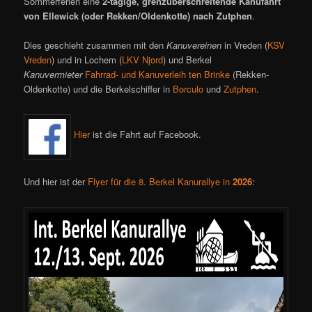
Sommerferien eine
2-tägige, grenzüberschreitende Kanufahrt
von Ellewick (oder Rekken/Oldenkotte) nach Zutphen
.
Dies geschieht zusammen mit den
Kanuvereinen
in Vreden (
KSV
Vreden
) und in Lochem (
LKV Njord
) und Berkel
Kanuvermieter
Fahrrad- und Kanuverleih ten Brinke
(Rekken-
Oldenkotte) und die Berkelschiffer in
Borculo
und
Zutphen
.
Hier
ist die Fahrt auf Facebook.
Und hier ist der
Flyer für die 8. Berkel Kanurallye in
2026
: