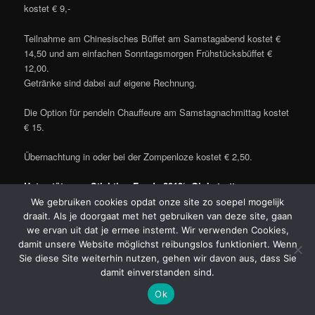
kostet € 9,-
Teilnahme am Chinesisches Büffet am Samstagabend kostet €
14,50 und am einfachen Sonntagsmorgen Frühstücksbüffet €
12,00.
Getränke sind dabei auf eigene Rechnung.
Die Option für pendeln Chauffeure am Samstagnachmittag kostet
€ 15.
Übernachtung in oder bei der Zompenloze kostet € 2,50.
Unterstützung ‚Stichting Fonds 2013‘, Globetrotter
‚Buitensportvoeding‘
We gebruiken cookies opdat onze site zo soepel mogelijk
draait. Als je doorgaat met het gebruiken van deze site, gaan
und Rabo ClubSupport
we ervan uit dat je ermee instemt. Wir verwenden Cookies,
damit unsere Website möglichst reibungslos funktioniert. Wenn
Sie diese Site weiterhin nutzen, gehen wir davon aus, dass Sie
damit einverstanden sind.
Ok