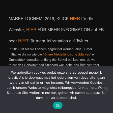
MARKE LOCHEM, 2019, KLICK
HIER
für die
Website,
HIER
FÜR MEHR INFORMATION auf FB
oder
HIER
für mehr Information auf Twitter
In 2019 ist Marke Lochem gegründet worden, eine Bürger
Initiative die so wie die
frühere Niederländische „Markes“
ein
Grundstück verwaltet entlang die Berkel bei Lochem, da wo
früher das Schwimmbad Stijgoord war, sehe das Bild hierunter
(
klick
für große Karte).
We gebruiken cookies opdat onze site zo soepel mogelijk
Das Grundstück ist in Eigentum bei ‚Waterschap Rijn en IJssel‘.
draait. Als je doorgaat met het gebruiken van deze site, gaan
we ervan uit dat je ermee instemt. Wir verwenden Cookies,
damit unsere Website möglichst reibungslos funktioniert. Wenn
Sie diese Site weiterhin nutzen, gehen wir davon aus, dass Sie
damit einverstanden sind.
Ok