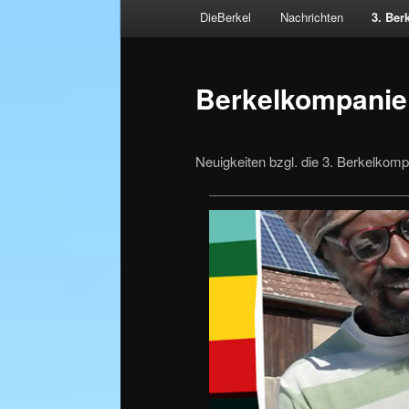
Hauptmenü
DieBerkel
Nachrichten
3. Ber
Zum
primären
Berkelkompanie
Inhalt
springen
Neuigkeiten bzgl. die 3. Berkelkom