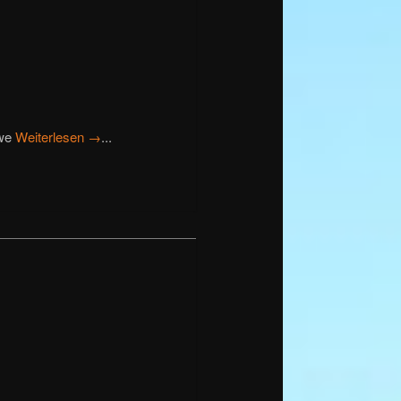
bwe
Weiterlesen →
...