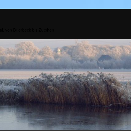
al, von Billerbeck bis Zutphen