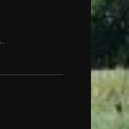
→
...