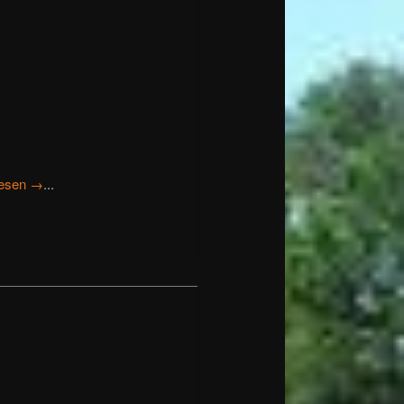
lesen →
...