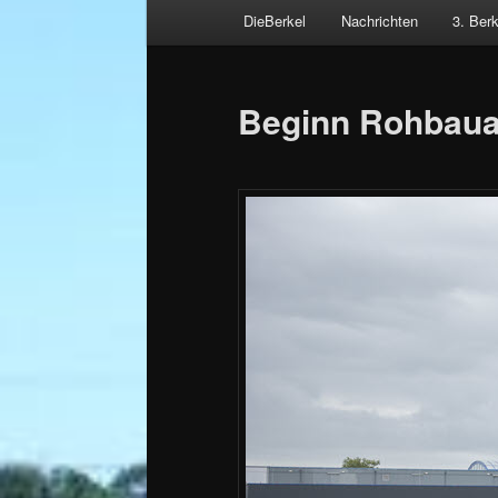
Hauptmenü
DieBerkel
Nachrichten
3. Ber
Zum
Beitragsnavigation
primären
Beginn Rohbaua
Inhalt
springen