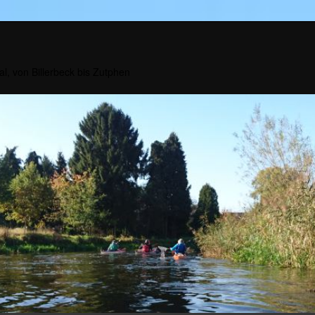
al, von Billerbeck bis Zutphen