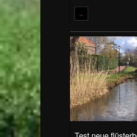
...
Test neue flüster