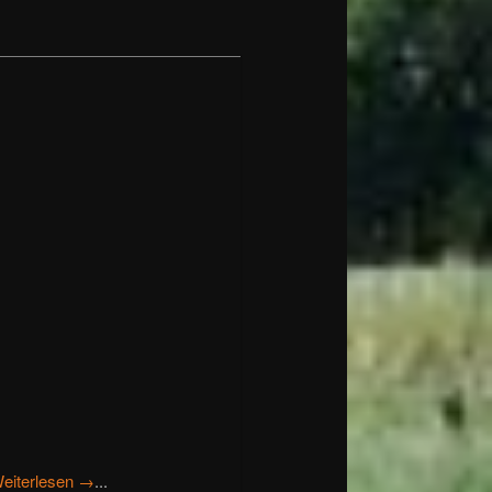
eiterlesen →
...