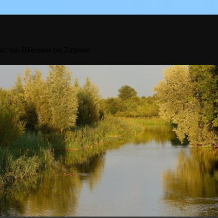
al, von Billerbeck bis Zutphen