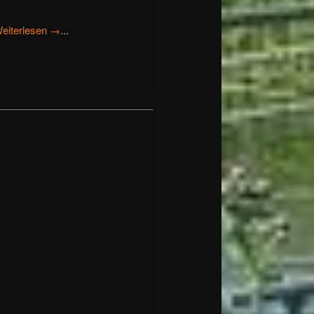
eiterlesen →
...