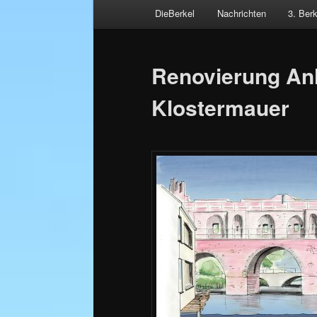
Hauptmenü
DieBerkel
Nachrichten
3. Ber
Zum
primären
Renovierung Anle
Inhalt
Klostermauer
springen