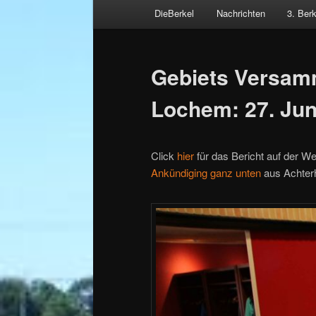
Hauptmenü
DieBerkel
Nachrichten
3. Ber
Zum
Beitragsnavigation
primären
Gebiets Versamm
Inhalt
Lochem: 27. Jun
springen
Click
hier
für das Bericht auf der We
Ankündiging ganz unten
aus Achter