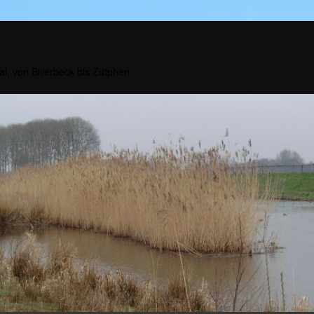
al, von Billerbeck bis Zutphen