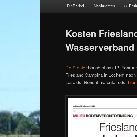
Hauptmenü
DieBerkel
Nachrichten
3. Ber
Zum
Beitragsnavigation
primären
Kosten Frieslan
Inhalt
Wasserverband
springen
De Stentor
berichtet am 12. Februar
Friesland Campina in Lochem nach 
Lese der Bericht hierunter oder
hier