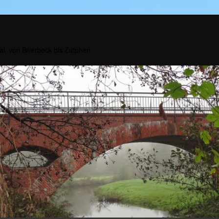
al, von Billerbeck bis Zutphen