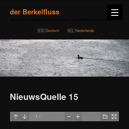
der Berkelfluss
Alles über die Berkel und das Berkeltal, von Billerbeck bis Zutphen
Deutsch
Nederlands
Beitragsnavigation
NieuwsQuelle 15