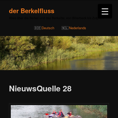
der Berkelfluss
Alles über die Berkel und das Berkeltal, von Billerbeck bis Zutphen
Deutsch
Nederlands
Beitragsnavigation
NieuwsQuelle 28