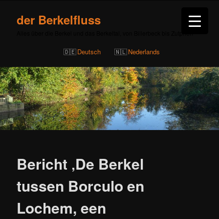
der Berkelfluss
Alles über die Berkel und das Berkeltal, von Billerbeck bis Zutphen
Deutsch
Nederlands
Beitragsnavigation
Bericht ‚De Berkel
tussen Borculo en
Lochem, een