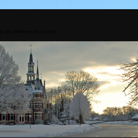
al, von Billerbeck bis Zutphen