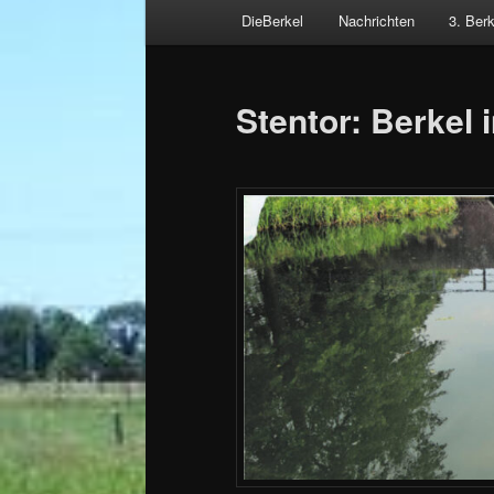
Hauptmenü
DieBerkel
Nachrichten
3. Ber
Zum
Beitragsnavigation
primären
Stentor: Berkel 
Inhalt
springen