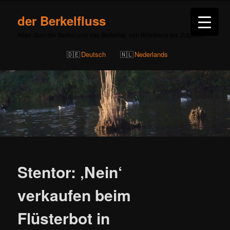
der Berkelfluss
Alles über die Berkel und das Berkeltal, von Billerbeck bis Zutphen
Deutsch
Nederlands
Beitragsnavigation
Stentor: ‚Nein‘
verkaufen beim
Flüsterbot in