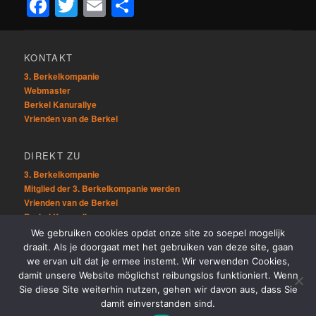
Facebook
Twitter
Email
Teilen
KONTAKT
3. Berkelkompanie
Webmaster
Berkel Kanurallye
Vrienden van de Berkel
DIREKT ZU
3. Berkelkompanie
Mitglied der 3. Berkelkompanie werden
Vrienden van de Berkel
Berkel Kanurallye
We gebruiken cookies opdat onze site zo soepel mogelijk
draait. Als je doorgaat met het gebruiken van deze site, gaan
ÜBRIG
we ervan uit dat je ermee instemt. Wir verwenden Cookies,
Sitemap
damit unsere Website möglichst reibungslos funktioniert. Wenn
Links
Sie diese Site weiterhin nutzen, gehen wir davon aus, dass Sie
damit einverstanden sind.