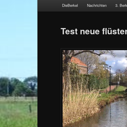
Hauptmenü
DieBerkel
Nachrichten
3. Ber
Zum
Beitragsnavigation
primären
Test neue flüste
Inhalt
springen