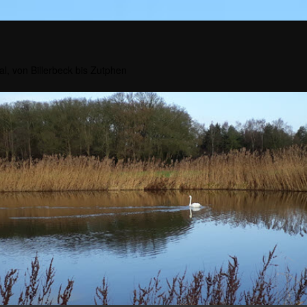
al, von Billerbeck bis Zutphen