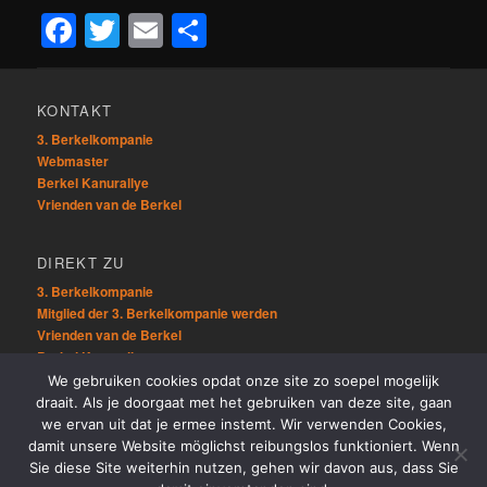
Facebook
Twitter
Email
Teilen
KONTAKT
3. Berkelkompanie
Webmaster
Berkel Kanurallye
Vrienden van de Berkel
DIREKT ZU
3. Berkelkompanie
Mitglied der 3. Berkelkompanie werden
Vrienden van de Berkel
Berkel Kanurallye
We gebruiken cookies opdat onze site zo soepel mogelijk
draait. Als je doorgaat met het gebruiken van deze site, gaan
ÜBRIG
we ervan uit dat je ermee instemt. Wir verwenden Cookies,
Sitemap
damit unsere Website möglichst reibungslos funktioniert. Wenn
Links
Sie diese Site weiterhin nutzen, gehen wir davon aus, dass Sie