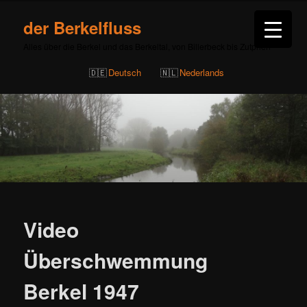
der Berkelfluss
Alles über die Berkel und das Berkeltal, von Billerbeck bis Zutphen
Deutsch
Nederlands
Beitragsnavigation
Video
Überschwemmung
Berkel 1947