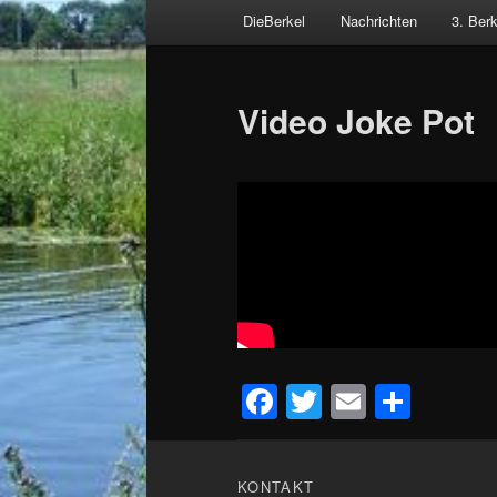
Hauptmenü
DieBerkel
Nachrichten
3. Ber
Zum
Beitragsnavigation
primären
Video Joke Pot
Inhalt
springen
Facebook
Twitter
Email
Teile
KONTAKT