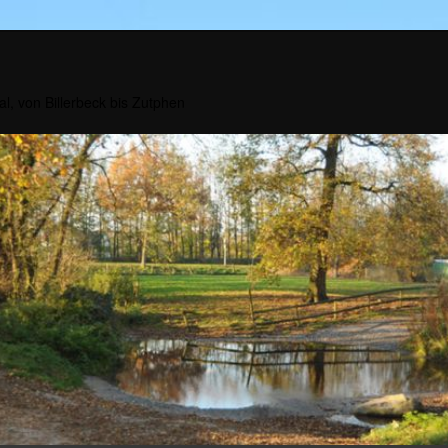
al, von Billerbeck bis Zutphen