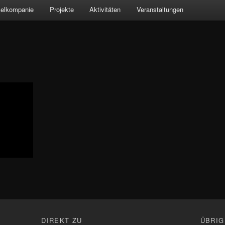
kelkompanie
Projekte
Aktivitäten
Veranstaltungen
n
DIREKT ZU
ÜBRIG