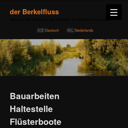
der Berkelfluss
Alles über die Berkel und das Berkeltal, von Billerbeck bis Zutphen
Deutsch
Nederlands
Beitragsnavigation
Bauarbeiten
Haltestelle
Flüsterboote