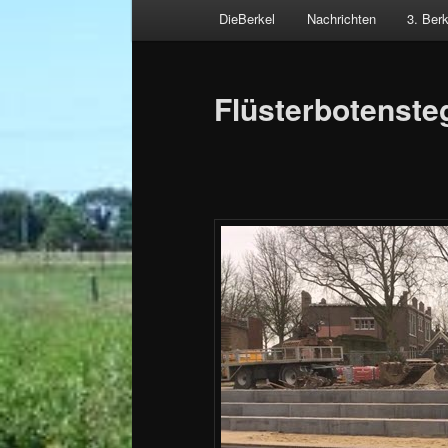
Hauptmenü
DieBerkel
Nachrichten
3. Ber
Zum
Beitragsnavigation
primären
Flüsterbotenste
Inhalt
springen