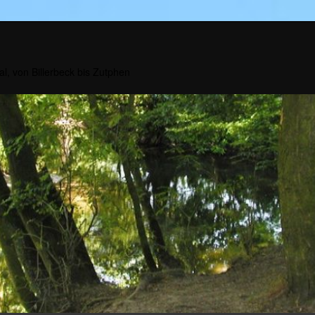
al, von Billerbeck bis Zutphen