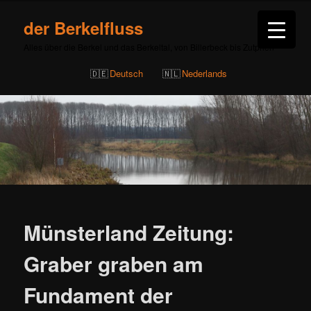
der Berkelfluss
Alles über die Berkel und das Berkeltal, von Billerbeck bis Zutphen
Deutsch
Nederlands
Beitragsnavigation
Münsterland Zeitung:
Graber graben am
Fundament der