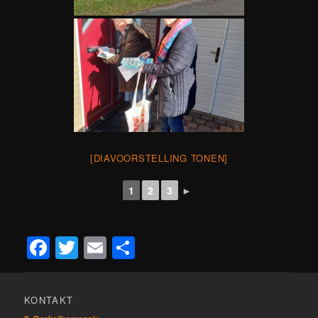
[DIAVOORSTELLING TONEN]
1
2
3
►
Facebook
Twitter
Email
Teilen
KONTAKT