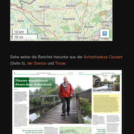
10 km
MapsMarker.c
10 mi
Sehe weiter die Berichte hierunter aus der
Achterhoekse Courant
(Seite 5),
der Stentor
und
Trouw
.