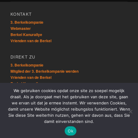
KONTAKT
3. Berkelkompanie
Webmaster
Berkel Kanurallye
Vrienden van de Berkel
DIREKT ZU
3. Berkelkompanie
Mitglied der 3. Berkelkompanie werden
Vrienden van de Berkel
Berkel Kanurallye
We gebruiken cookies opdat onze site zo soepel mogelijk
draait. Als je doorgaat met het gebruiken van deze site, gaan
ÜBRIG
we ervan uit dat je ermee instemt. Wir verwenden Cookies,
Sitemap
damit unsere Website möglichst reibungslos funktioniert. Wenn
Links
Sie diese Site weiterhin nutzen, gehen wir davon aus, dass Sie
damit einverstanden sind.
Ok