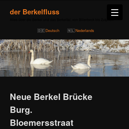
der Berkelfluss
Alles über die Berkel und das Berkeltal, von Billerbeck bis Zutphen
Deutsch
Nederlands
Beitragsnavigation
Neue Berkel Brücke
Burg.
Bloemersstraat