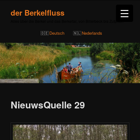
der Berkelfluss
Alles über die Berkel und das Berkeltal, von Billerbeck bis Zutphen
Deutsch
Nederlands
Beitragsnavigation
NieuwsQuelle 29