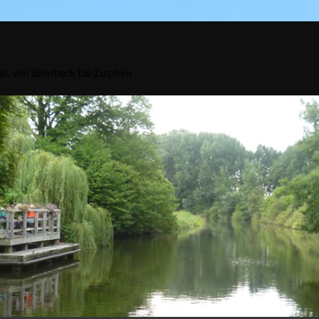
al, von Billerbeck bis Zutphen