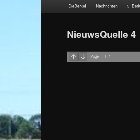
Hauptmenü
DieBerkel
Nachrichten
3. Ber
Zum
Beitragsnavigation
primären
NieuwsQuelle 4
Inhalt
springen