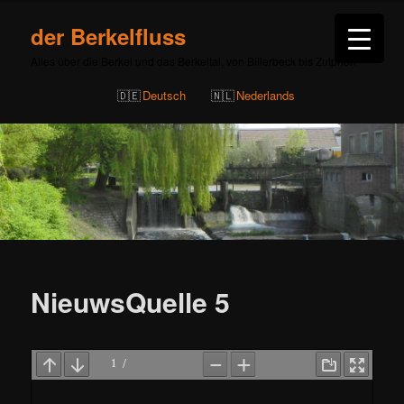
der Berkelfluss
Alles über die Berkel und das Berkeltal, von Billerbeck bis Zutphen
Deutsch
Nederlands
Beitragsnavigation
NieuwsQuelle 5