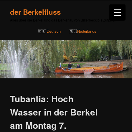
der Berkelfluss
Alles über die Berkel und das Berkeltal, von Billerbeck bis Zutphen
Deutsch
Nederlands
Beitragsnavigation
Tubantia: Hoch
Wasser in der Berkel
am Montag 7.