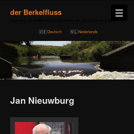
der Berkelfluss
Alles über die Berkel und das Berkeltal, von Billerbeck bis Zutphen
Deutsch
Nederlands
Beitragsnavigation
Jan Nieuwburg