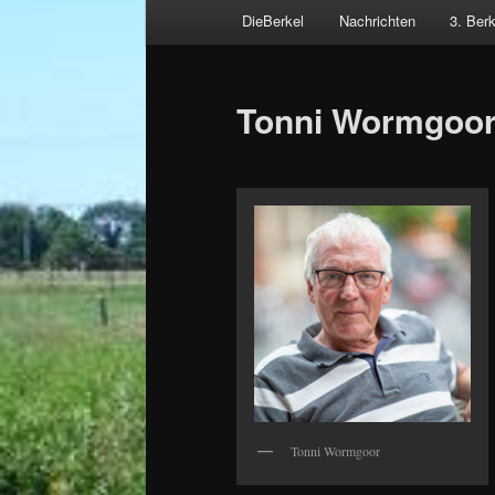
Hauptmenü
DieBerkel
Nachrichten
3. Ber
Zum
Beitragsnavigation
primären
Tonni Wormgoo
Inhalt
springen
Tonni Wormgoor