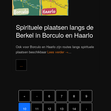
Spirituele plaatsen langs de
Berkel in Borculo en Haarlo
Ook voor Borculo en Haarlo zijn routes langs spirituele
plaatsen beschikbaar
Lees verder →
...
...
«
‹
6
7
8
9
10
11
12
13
14
›